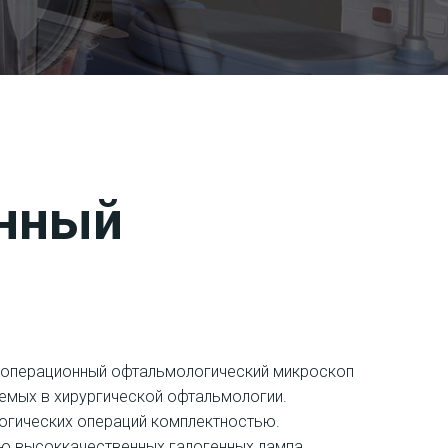
онный
 операционный офтальмологический микроскоп
емых в хирургической офтальмологии.
огических операций комплектностью.
ию высоккачественных галогенных лампа