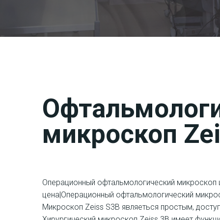
Офтальмологи
микроскоп Zei
Операционный офтальмологический микроскоп 
цена|Операционный офтальмологический микрос
Микроскоп Zeiss S3В являеться простым, дост
Хирургический микроскоп Zeiss 3B имеет функ