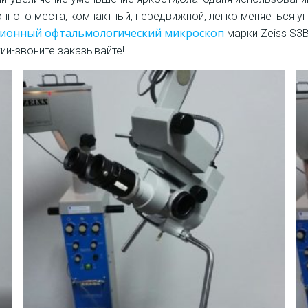
ого места, компактный, передвижной, легко меняеться уго
ионный офтальмологический микроскоп
марки Zeiss S3
ии-звоните заказывайте!