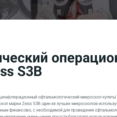
ческий операци
ss S3B
цена|операционный офтальмологический микроскоп купить|
коп марки Zeiss S3В один из лучших микроскопов использу
упным финансово, с необходимой для проведения офтальмол
ции-увеличение уменьшение яркости,благодапя использован